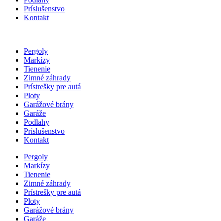
Príslušenstvo
Kontakt
Pergoly
Markízy
Tienenie
Zimné záhrady
Prístrešky pre autá
Ploty
Garážové brány
Garáže
Podlahy
Príslušenstvo
Kontakt
Pergoly
Markízy
Tienenie
Zimné záhrady
Prístrešky pre autá
Ploty
Garážové brány
Garáže