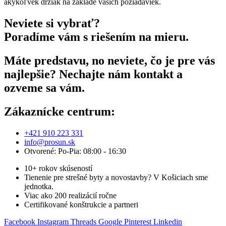
akýkoľvek držiak na základe vašich požiadaviek.
Neviete si vybrať?
Poradíme vám s riešením na mieru.
Máte predstavu, no neviete, čo je pre vás
najlepšie? Nechajte nám kontakt a
ozveme sa vám.
Zákaznícke centrum:
+421 910 223 331
info@prosun.sk
Otvorené: Po-Pia: 08:00 - 16:30
10+ rokov skúseností
Tienenie pre strešné byty a novostavby? V Košiciach sme
jednotka.
Viac ako 200 realizácií ročne
Certifikované konštrukcie a partneri
Facebook
Instagram
Threads
Google
Pinterest
Linkedin