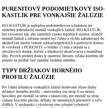
PURENITOVÝ PODOMIETKOVÝ ISO-
KASTLÍK PRE VONKAJŠIE ŽALÚZIE
ISO-KASTLÍK je najlepšou podomietkovou schránkou pre
následnú jednoduchú montáž vonkajších žalúzií. ISO-KASTLÍK
bol vytvorený tak, aby zamedzil vzniku tepelných mostov, uľahčil
montáž žalúzií a súčasne mohol byť ľahko a rýchlo zabudovaný do
akejkoľvek stavby vrátane nízkoenergetických a pasívnych domov.
Je vyrobený z PURENITU o hrúbke 15 mm a skladá sa z
obvodových dosiek, bočníc a hliníkovej ukončovacej a montážnej
lišty. Povrch prednej dosky je opatrený fliesom, vďaka ktorému ide
priamo na prednú časť nanášať fasádnu omietku.
TYPY DRŽIAKOV HORNÉHO
PROFILU ŽALÚZIE
Pre ľahkú inštaláciu vonkajších žalúzií dodávame rôzne druhy
držiakov horného profilu – univerzálny (na strop či na stenu),
špeciálny pre montáž na stenu s nástavcom, pre montáž na strop
vrátane krycieho plechu, držiaky do stiesnených priestorov a veľa
ďalších. V spolupráci s výrobcom sme schopní vyhotoviť