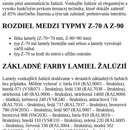
zaistia plnú automatizáciu žalúzií. Vonkajšie žalúzie sú elegantným a
vysoko funkčným prvkom tieniacej techniky, ktoré dokáže zatieniť
až 85% slnečného žiarenia a tým tak zabrániť prehrievaniu interiéru.
ROZDIEL MEDZI TYPMY Z-70 A Z-90
šírka lamely (Z-70=70 mm, Z-90=90 mm)
typ Z-70 má lamely hustejšie nad sebou a lamely vytvárajú
väčší nábal
typ Z-70 sa hodí do miest s užším ostením
ZÁKLADNÉ FARBY LAMIEL ŽALÚZIÍ
Lamely vonkajších žalúzií dodávame v desiatich základných farbách
bez príplatku. Môžete vyberať z: biela 010 (RAL9003 – štruktúra),
hnedá 071 (VSR071 – štruktúra), šedá 130 (RAL7038 – štruktúra),
strieborná 140 (RAL9006 – štruktúra), strieborná 140H (RAL9006
– hladká), krémová 240 (VSR240 – štruktúra), antracitová 716
(RAL7016 – štruktúra), šedá 737 (RAL7037 – štruktúra), bronzová
780 (SW205G – štruktúra), šedá 907 (RAL9007 – štruktúra),
bronzová 908 (SW203G – štruktúra), biela 910 (RAL9010 –
štruktúra), hnedá 110 (VSR110 – štruktúra), zelená 220 (RAL6005
– štruktúra), červená 330 (RAL3004 – štruktúra), modrá 502