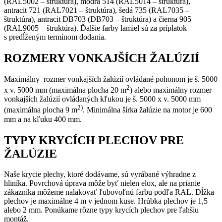
(RAL5002 – štruktúra), modrá 514 (RAL5014 – štruktúra),
antracit 721 (RAL7021 – štruktúra), šedá 735 (RAL7035 –
štruktúra), antracit DB703 (DB703 – štruktúra) a čierna 905
(RAL9005 – štruktúra). Ďalšie farby lamiel sú za príplatok
s predĺženým termínom dodania.
ROZMERY VONKAJŠÍCH ŽALÚZIÍ
Maximálny rozmer vonkajších žalúzií ovládané pohonom je š. 5000
2
x v. 5000 mm (maximálna plocha 20 m
) alebo maximálny rozmer
vonkajších žalúzií ovládaných kľukou je š. 5000 x v. 5000 mm
2)
(maximálna plocha 9 m
. Minimálna šírka žalúzie na motor je 600
mm a na kľuku 400 mm.
TYPY KRYCÍCH PLECHOV PRE
ŽALÚZIE
Naše krycie plechy, ktoré dodávame, sú vyrábané výhradne z
hliníka. Povrchová úprava môže byť nielen elox, ale na prianie
zákazníka môžeme nalakovať ľubovoľnú farbu podľa RAL. Dĺžka
plechov je maximálne 4 m v jednom kuse. Hrúbka plechov je 1,5
alebo 2 mm. Ponúkame rôzne typy krycích plechov pre ľahšiu
montáž.