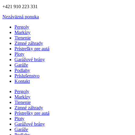
+421 910 223 331
Nezáväzná ponuka
Pergoly
Markízy
Tienenie
Zimné záhrady
Prístrešky pre autá
Ploty
Garážové brány
Garáže
Podlahy
Príslušenstvo
Kontakt
Pergoly
Markízy
Tienenie
Zimné záhrady
Prístrešky pre autá
Ploty
Garážové brány
Garáže
Podlahy