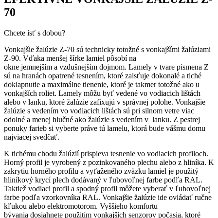
70
Chcete ísť s dobou?
Vonkajšie žalúzie Z-70 sú technicky totožné s vonkajšími žalúziami
Z-90. Vďaka menšej šírke lamiel pôsobí na
okne jemnejším a vzdušnejším dojmom. Lamely v tvare písmena Z
sú na hranách opatrené tesnením, ktoré zaisťuje dokonalé a tiché
doklapnutie a maximálne tienenie, ktoré je takmer totožné ako u
vonkajších roliet. Lamely môžu byť vedené vo vodiacich lištách
alebo v lanku, ktoré žalúzie zafixujú v správnej polohe. Vonkajšie
žalúzie s vedením vo vodiacich lištách sú pri silnom vetre viac
odolné a menej hlučné ako žalúzie s vedením v lanku. Z pestrej
ponuky farieb si vyberte práve tú lamelu, ktorá bude vášmu domu
najviacej svedčať.
K tichému chodu žalúzií prispieva tesnenie vo vodiacich profiloch.
Horný profil je vyrobený z pozinkovaného plechu alebo z hliníka. K
zakrytiu horného profilu a vyťaženého zväzku lamiel je použitý
hliníkový krycí plech dodávaný v ľubovoľnej farbe podľa RAL.
Taktiež vodiaci profil a spodný profil môžete vyberať v ľubovoľnej
farbe podľa vzorkovníka RAL. Vonkajšie žalúzie ide ovládať ručne
kľukou alebo elektromotorom. Vyššieho komfortu
bývania dosiahnete použitím vonkajších senzorov počasia, ktoré