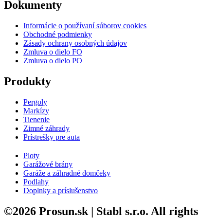
Dokumenty
Informácie o používaní súborov cookies
Obchodné podmienky
Zásady ochrany osobných údajov
Zmluva o dielo FO
Zmluva o dielo PO
Produkty
Pergoly
Markízy
Tienenie
Zimné záhrady
Prístrešky pre auta
Ploty
Garážové brány
Garáže a záhradné domčeky
Podlahy
Doplnky a príslušenstvo
©2026 Prosun.sk | Stabl s.r.o. All rights