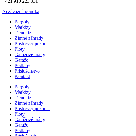
+421 910 223 331
Nezáväzná ponuka
Pergoly
Markízy
Tienenie
Zimné záhrady
Prístrešky pre autá
Ploty
Garážové brány
Garáže
Podlahy
Príslušenstvo
Kontakt
Pergoly
Markízy
Tienenie
Zimné záhrady
Prístrešky pre autá
Ploty
Garážové brány
Garáže
Podlahy
Príslušenstvo