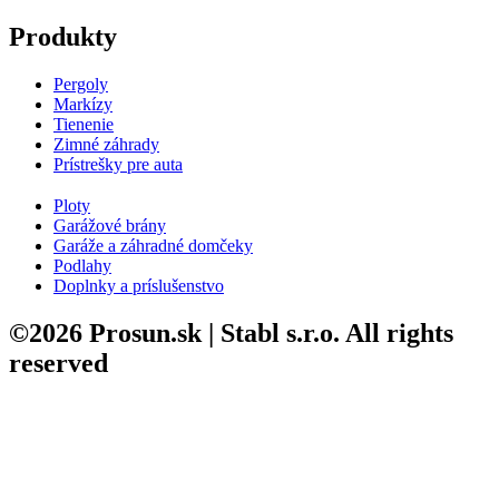
Produkty
Pergoly
Markízy
Tienenie
Zimné záhrady
Prístrešky pre auta
Ploty
Garážové brány
Garáže a záhradné domčeky
Podlahy
Doplnky a príslušenstvo
©2026 Prosun.sk | Stabl s.r.o. All rights
reserved