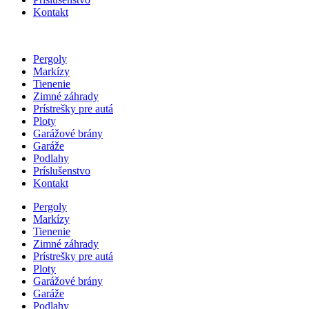
Kontakt
Pergoly
Markízy
Tienenie
Zimné záhrady
Prístrešky pre autá
Ploty
Garážové brány
Garáže
Podlahy
Príslušenstvo
Kontakt
Pergoly
Markízy
Tienenie
Zimné záhrady
Prístrešky pre autá
Ploty
Garážové brány
Garáže
Podlahy