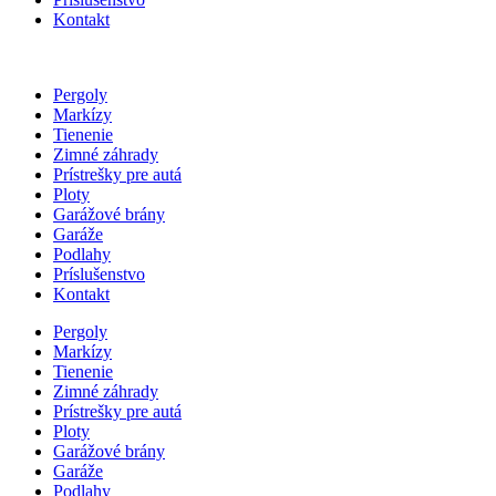
Kontakt
Pergoly
Markízy
Tienenie
Zimné záhrady
Prístrešky pre autá
Ploty
Garážové brány
Garáže
Podlahy
Príslušenstvo
Kontakt
Pergoly
Markízy
Tienenie
Zimné záhrady
Prístrešky pre autá
Ploty
Garážové brány
Garáže
Podlahy