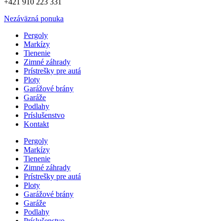
+421 910 223 331
Nezáväzná ponuka
Pergoly
Markízy
Tienenie
Zimné záhrady
Prístrešky pre autá
Ploty
Garážové brány
Garáže
Podlahy
Príslušenstvo
Kontakt
Pergoly
Markízy
Tienenie
Zimné záhrady
Prístrešky pre autá
Ploty
Garážové brány
Garáže
Podlahy
Príslušenstvo