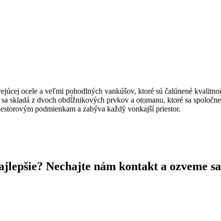
ejúcej ocele a veľmi pohodlných vankúšov, ktoré sú čalúnené kvalitn
sa skladá z dvoch obdĺžnikových prvkov a otomanu, ktoré sa spoločne
priestorovým podmienkam a zabýva každý vonkajší priestor.
 najlepšie? Nechajte nám kontakt a ozveme s