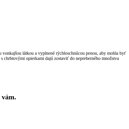
ou vonkajšou látkou a vyplnené rýchloschnúcou penou, aby mohla byť
 s chrbtovými opierkami dajú zostaviť do nepreberného množstva
a vám.