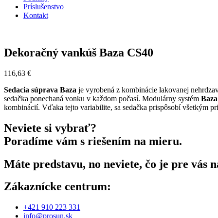
Príslušenstvo
Kontakt
Dekoračný vankúš Baza CS40
116,63
€
Sedacia súprava Baza
je vyrobená z kombinácie lakovanej nehrdzav
sedačka ponechaná vonku v každom počasí. Modulárny systém
Baza
kombinácií. Vďaka tejto variabilite, sa sedačka prispôsobí všetkým 
Neviete si vybrať?
Poradíme vám s riešením na mieru.
Máte predstavu, no neviete, čo je pre vás
Zákaznícke centrum:
+421 910 223 331
info@prosun.sk